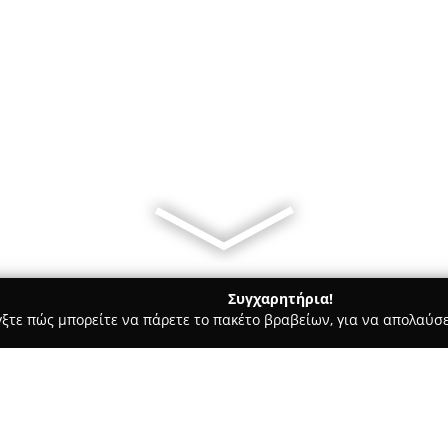
Συγχαρητήρια!
γξτε πώς μπορείτε να πάρετε το πακέτο βραβείων, για να απολαύσε
 Χορού, Πολεμικές Τέχνες - Θεσσαλονίκη
Elixir Studio Charila