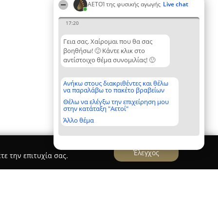
ΑΕΤΟΊ της φυσικής αγωγής
Live chat
17:20
Γεια σας. Χαίρομαι που θα σας
βοηθήσω! 🙂 Κάντε κλικ στο
αντίστοιχο θέμα συνομιλίας! 🙂
Ανήκω στους διακριθέντες και θέλω
να παραλάβω το πακέτο βραβείων
Θέλω να ελέγξω την επιχείρηση μου
στην κατάταξη "Αετοί"
Άλλο θέμα
Έλεγχος
τε την επιτυχία σας.
ou-Gianni Aggelou