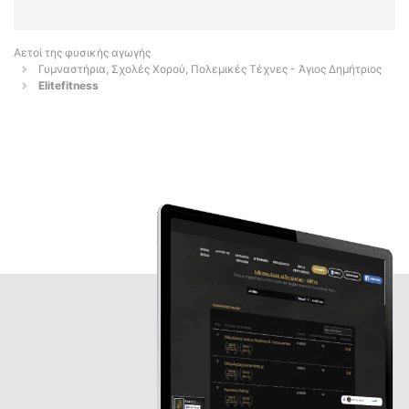
Αετοί της φυσικής αγωγής
Γυμναστήρια, Σχολές Χορού, Πολεμικές Τέχνες - Άγιος Δημήτριος
Elitefitness