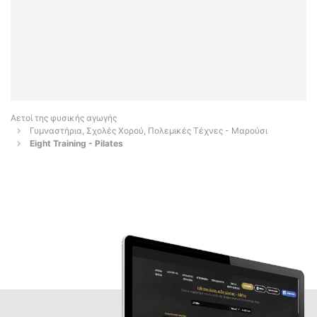
Αετοί της φυσικής αγωγής
Γυμναστήρια, Σχολές Χορού, Πολεμικές Τέχνες - Μαρούσι
Eight Training - Pilates