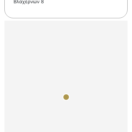
Βλαχερνών 8