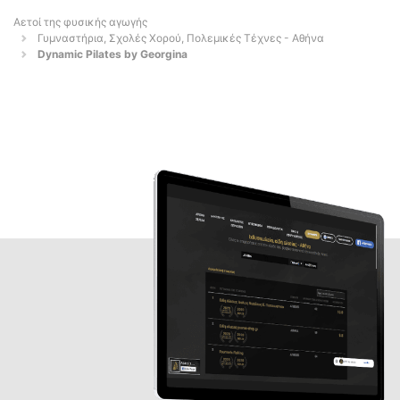
Αετοί της φυσικής αγωγής
Γυμναστήρια, Σχολές Χορού, Πολεμικές Τέχνες - Αθήνα
Dynamic Pilates by Georgina