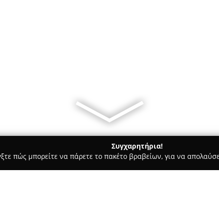
Συγχαρητήρια!
γξτε πώς μπορείτε να πάρετε το πακέτο βραβείων, για να απολαύσε
 Χορού, Πολεμικές Τέχνες - Αχαρνές
DAS STREETFIGHTING ST