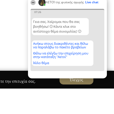
ΑΕΤΟΊ της φυσικής αγωγής
Live chat
07:26
Γεια σας. Χαίρομαι που θα σας
βοηθήσω! 🙂 Κάντε κλικ στο
αντίστοιχο θέμα συνομιλίας! 🙂
Ανήκω στους διακριθέντες και θέλω
να παραλάβω το πακέτο βραβείων
Θέλω να ελέγξω την επιχείρηση μου
στην κατάταξη "Αετοί"
Άλλο θέμα
Έλεγχος
τε την επιτυχία σας.
AVROPOULOS TEAM