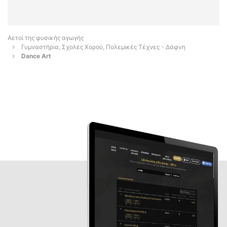
Αετοί της φυσικής αγωγής
Γυμναστήρια, Σχολές Χορού, Πολεμικές Τέχνες - Δάφνη
Dance Art