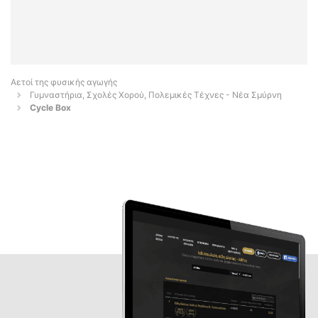
Αετοί της φυσικής αγωγής
Γυμναστήρια, Σχολές Χορού, Πολεμικές Τέχνες - Νέα Σμύρνη
Cycle Box