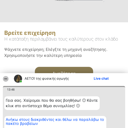
Βρείτε επιχείρηση
Η κατάταξη περιλαμβάνει τους καλύτερους στον κλάδο
Ψάχνετε επιχείρηση; Ελέγξτε τη μηχανή αναζήτησης.
Χρησιμοποιήστε την καλύτερη υπηρεσία
Αναζήτηση
ΑΕΤΟΊ της φυσικής αγωγής
Live chat
13:46
Γεια σας. Χαίρομαι που θα σας βοηθήσω! 🙂 Κάντε
κλικ στο αντίστοιχο θέμα συνομιλίας! 🙂
Διοργανωτής της
Κατάταξη
Επικοινωνία
Ανήκω στους διακριθέντες και θέλω να παραλάβω το
κατάταξης
Διακριθέντες
Επικοινωνία
πακέτο βραβείων
BEAUTIFUL COMPANY
Λίστα όλων
Μονοπρόσωπη ΙΚΕ