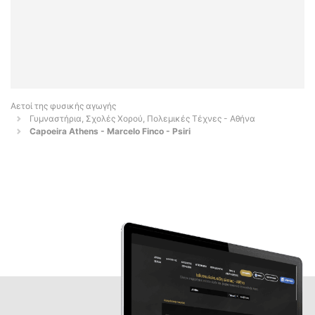
Αετοί της φυσικής αγωγής
Γυμναστήρια, Σχολές Χορού, Πολεμικές Τέχνες - Αθήνα
Capoeira Athens - Marcelo Finco - Psiri