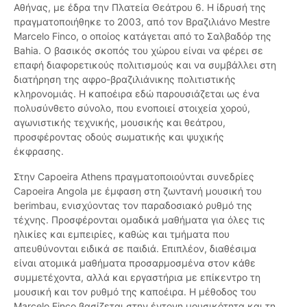
Αθήνας, με έδρα την Πλατεία Θεάτρου 6. Η ίδρυσή της
πραγματοποιήθηκε το 2003, από τον Βραζιλιάνο Mestre
Marcelo Finco, ο οποίος κατάγεται από το Σαλβαδόρ της
Bahia. Ο βασικός σκοπός του χώρου είναι να φέρει σε
επαφή διαφορετικούς πολιτισμούς και να συμβάλλει στη
διατήρηση της αφρο-βραζιλιάνικης πολιτιστικής
κληρονομιάς. Η καποέιρα εδώ παρουσιάζεται ως ένα
πολυσύνθετο σύνολο, που ενοποιεί στοιχεία χορού,
αγωνιστικής τεχνικής, μουσικής και θεάτρου,
προσφέροντας οδούς σωματικής και ψυχικής
έκφρασης.
Στην Capoeira Athens πραγματοποιούνται συνεδρίες
Capoeira Angola με έμφαση στη ζωντανή μουσική του
berimbau, ενισχύοντας τον παραδοσιακό ρυθμό της
τέχνης. Προσφέρονται ομαδικά μαθήματα για όλες τις
ηλικίες και εμπειρίες, καθώς και τμήματα που
απευθύνονται ειδικά σε παιδιά. Επιπλέον, διαθέσιμα
είναι ατομικά μαθήματα προσαρμοσμένα στον κάθε
συμμετέχοντα, αλλά και εργαστήρια με επίκεντρο τη
μουσική και τον ρυθμό της καποέιρα. Η μέθοδος του
Marcelo Finco βασίζεται στην έντονη μουσικότητα και τη