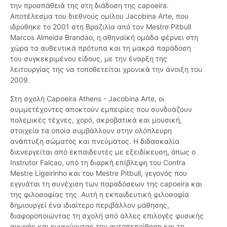
την προσπάθειά της στη διάδοση της capoeira.
Αποτέλεσμα του διεθνούς ομίλου Jacobina Arte, που
ιδρύθηκε το 2001 στη Βραζιλία από τον Mestre Pitbull
Marcos Almeida Brandao, η αθηναϊκή ομάδα φέρνει στη
χώρα τα αυθεντικά πρότυπα και τη μακρά παράδοση
του συγκεκριμένου είδους, με την έναρξη της
λειτουργίας της να τοποθετείται χρονικά την άνοιξη του
2009.
Στη σχολή Capoeira Athens - Jacobina Arte, οι
συμμετέχοντες αποκτούν εμπειρίες που συνδυάζουν
πολεμικές τέχνες, χορό, ακροβατικά και μουσική,
στοιχεία τα οποία συμβάλλουν στην ολόπλευρη
ανάπτυξη σώματος και πνεύματος. Η διδασκαλία
διενεργείται από εκπαιδευτές με εξειδίκευση, όπως ο
Instrutor Falcao, υπό τη διαρκή επίβλεψη του Contra
Mestre Ligeirinho και του Mestre Pitbull, γεγονός που
εγγυάται τη συνέχιση των παραδόσεων της capoeira και
της φιλοσοφίας της. Αυτή η εκπαιδευτική φιλοσοφία
δημιουργεί ένα ιδιαίτερο περιβάλλον μάθησης,
διαφοροποιώντας τη σχολή από άλλες επιλογές φυσικής
αγωγής και ενισχύοντας την αυτοπεποίθηση και τη