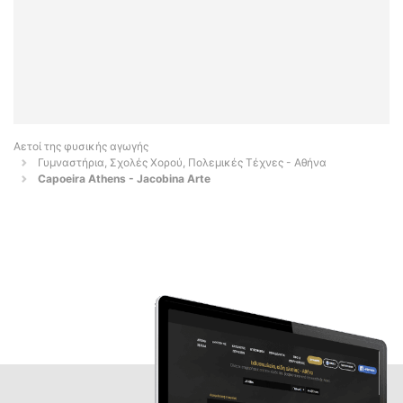
Αετοί της φυσικής αγωγής
Γυμναστήρια, Σχολές Χορού, Πολεμικές Τέχνες - Αθήνα
Capoeira Athens - Jacobina Arte