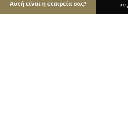
Αυτή είναι η εταιρεία σας?
Ελέ
Αετοί της φυσικής αγωγής
Γυμναστήρια, Σχολές
Bull's Eye Training Boutique
10
(72)
Τρίπολη, Σπετσερόπουλου 38
Εμφάνιση αριθμού τηλεφώνου