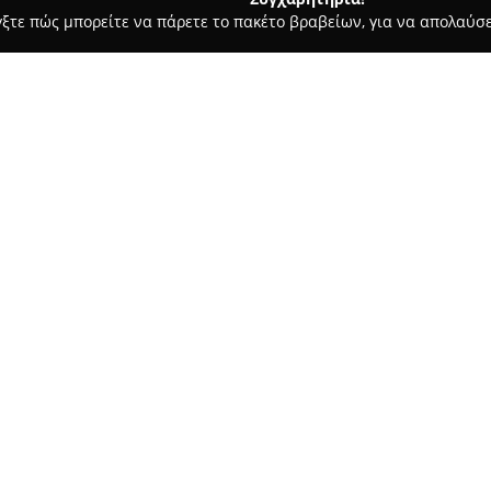
γξτε πώς μπορείτε να πάρετε το πακέτο βραβείων, για να απολαύσε
 Χορού, Πολεμικές Τέχνες - Τρίπολη
Bull's Eye Training Boutiq
Σχετικά με την εταιρεία:
Το
Bull's Eye Training Boutiqu
χώρος αφιερωμένος στη φυσικ
αναγκών ατόμων διαφορετικών 
χώρος είναι διαμορφωμένος με
Δείτε περισσότερα >>
την εξατομίκευση του κάθε π
στις επιμέρους απαιτήσεις τω
Έμφαση δίνεται στα μικρά τμή
από τον προπονητή και να εξα
κατάλληλη τεχνική και ασφάλει
εστιάζει στην εξατομικευμένη