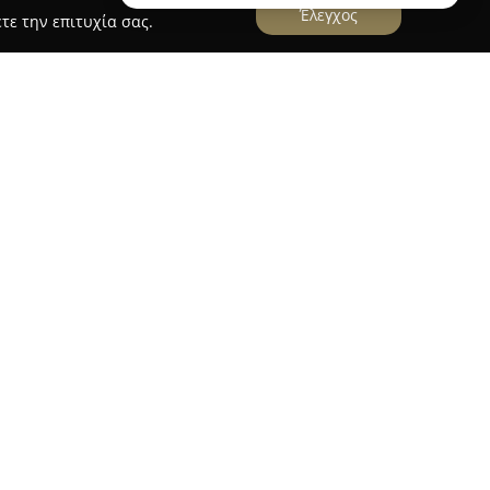
Έλεγχος
τε την επιτυχία σας.
ue
e
στην Τρίπολη λειτουργεί ως ένας καινοτόμος
ή αγωγή, προσανατολισμένος στην κάλυψη των
ηλικιών, επιπέδων και ικανοτήτων. Ο μοντέρνος
 ιδιαίτερη αισθητική προσέγγιση, επιτρέποντας
ρογράμματος ασκήσεων ώστε να ανταποκρίνεται
ν ασκουμένων.
ματα, ώστε να διασφαλίζεται η άμεση επίβλεψη
σφαλίζεται η σωστή εκτέλεση των ασκήσεων με
α. Η φιλοσοφία της Bull's Eye Training Boutique
 καθοδήγηση μέσα σε ένα φιλικό και