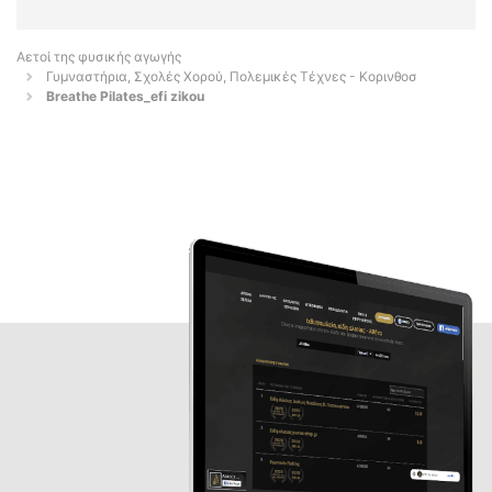
Αετοί της φυσικής αγωγής
Γυμναστήρια, Σχολές Χορού, Πολεμικές Τέχνες - Κορινθοσ
Breathe Pilates_efi zikou