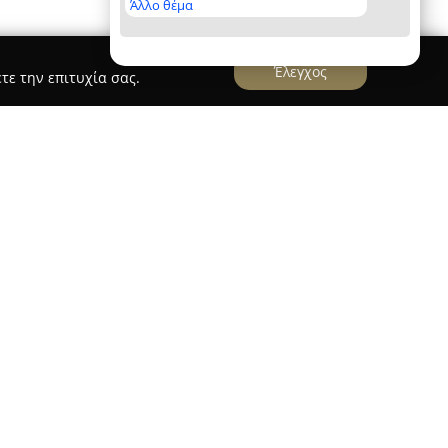
Άλλο θέμα
Έλεγχος
τε την επιτυχία σας.
a Bodytec
 Miha Bodytec
λειτουργεί στη Νέα Ιωνία ως ένα
ς φυσικής αγωγής, με εξειδίκευση στη μέθοδο
σω της τεχνολογίας Miha Bodytec. Προσφέρει
 άτομα που επιθυμούν άμεσα και έντονα
νικό διάστημα.
μόνο 20 λεπτών εβδομαδιαίως, ενεργοποιείται
 της μυϊκής μάζας, περιλαμβανομένων και των
νη τεχνολογία είναι ιατρικά πιστοποιημένη και