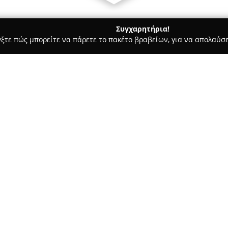
Συγχαρητήρια!
γξτε πώς μπορείτε να πάρετε το πακέτο βραβείων, για να απολαύσε
 Χορού, Πολεμικές Τέχνες - Νέα Ιωνία
Body Motivation By Mih
Σχετικά με την εταιρεία:
Το κέντρο
Body Motivation By
σύγχρονο σημείο στον χώρο τη
ηλεκτρομυοδιέγερσης (EMS) μέ
μια καινοτόμα προσέγγιση για
Δείτε περισσότερα >>
αποτελέσματα σε σύντομο χρο
Μέσω προπονήσεων διάρκειας 
με αποδοτικότητα άνω του 90%
βαθύτερων μυών. Η συγκεκριμέ