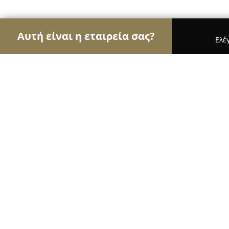
Αυτή είναι η εταιρεία σας?
Ελέ
Αετοί της φυσικής αγωγής
Γυμναστήρια, Σχολές
Body Motivation By Miha Bodytec
9.8
(133)
Νέα Ιωνία, Αλαμάνας 21,