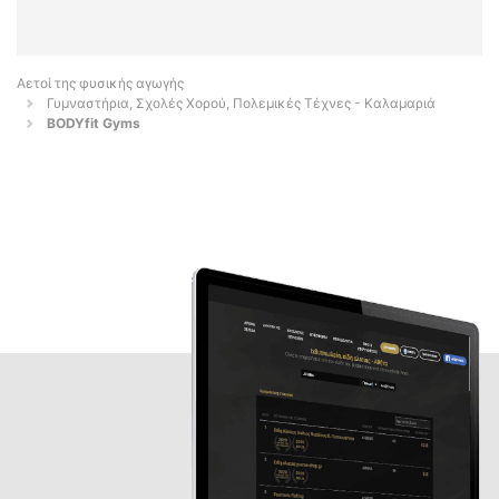
Αετοί της φυσικής αγωγής
Γυμναστήρια, Σχολές Χορού, Πολεμικές Τέχνες - Καλαμαριά
BODYfit Gyms