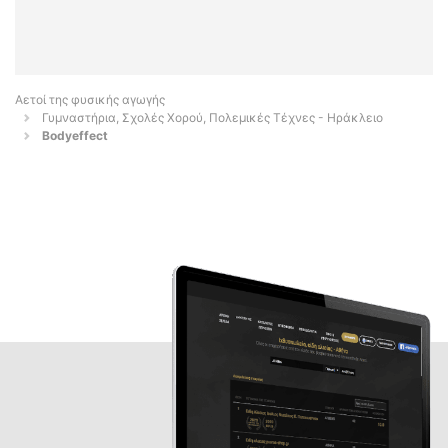
Αετοί της φυσικής αγωγής
Γυμναστήρια, Σχολές Χορού, Πολεμικές Τέχνες - Ηράκλειο
Bodyeffect