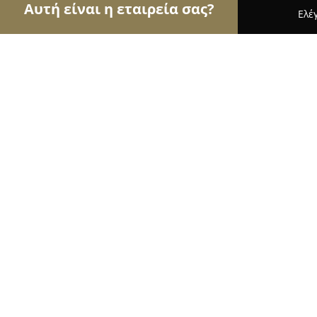
Αυτή είναι η εταιρεία σας?
Ελέ
Αετοί της φυσικής αγωγής
Γυμναστήρια, Σχολές
Blackbox Movement
10
(88)
Αθήνα, Πανουριάς 1
Εμφάνιση αριθμού τηλεφώνου