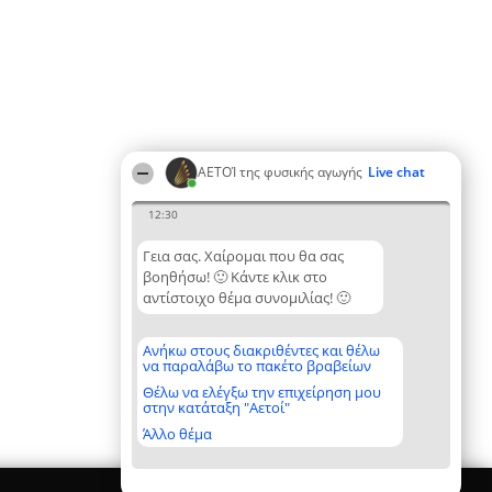
ΑΕΤΟΊ της φυσικής αγωγής
Live chat
12:30
Γεια σας. Χαίρομαι που θα σας
βοηθήσω! 🙂 Κάντε κλικ στο
αντίστοιχο θέμα συνομιλίας! 🙂
Ανήκω στους διακριθέντες και θέλω
να παραλάβω το πακέτο βραβείων
Θέλω να ελέγξω την επιχείρηση μου
στην κατάταξη "Αετοί"
Άλλο θέμα