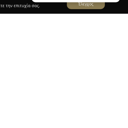
Έλεγχος
τε την επιτυχία σας.
 1, στην Αθήνα, η
Blackbox Movement
αποτελεί
η φυσική αγωγή όσο και στην καλλιτεχνική
ι μια ευρεία γκάμα μαθημάτων, στα οποία
g, ο σύγχρονος χορός, το aerial hoop, το Pilates
γισία. Τα μαθήματα απευθύνονται σε άτομα
ιοτήτων.
 είναι η ενθάρρυνση της ανάπτυξης δεξιοτήτων
ω της κίνησης. Στο πλαίσιο αυτό, παρέχει
ατα, τα οποία καθοδηγούνται από έμπειρους και
 που προσφέρουν εξατομικευμένη προσέγγιση. Η