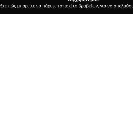
γξτε πώς μπορείτε να πάρετε το πακέτο βραβείων, για να απολαύσε
 Χορού, Πολεμικές Τέχνες - Αθήνα
Blackbox Movement
Σχετικά με την εταιρεία:
Βρίσκεται στην οδό Πανουριάς
έναν χώρο αφιερωμένο τόσο στ
έκφραση. Η εταιρεία προσφέρε
περιλαμβάνονται το pole dancin
Mat, η ενδυνάμωση και η ευλυ
κάθε ηλικίας και επιπέδου δεξ
Κύριος σκοπός του οργανισμού
και της ατομικής έκφρασης μέσ
ομαδικά και ατομικά προγράμμ
πιστοποιημένους εκπαιδευτές