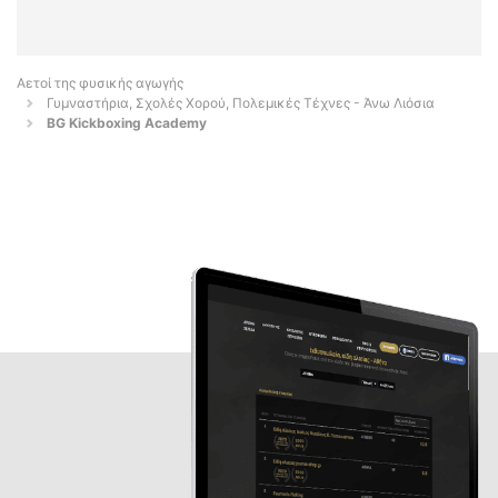
Αετοί της φυσικής αγωγής
Γυμναστήρια, Σχολές Χορού, Πολεμικές Τέχνες - Άνω Λιόσια
BG Kickboxing Academy