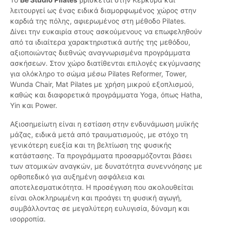
λειτουργεί ως ένας ειδικά διαμορφωμένος χώρος στην
καρδιά της πόλης, αφιερωμένος στη μέθοδο Pilates.
Δίνει την ευκαιρία στους ασκούμενους να επωφεληθούν
από τα ιδιαίτερα χαρακτηριστικά αυτής της μεθόδου,
αξιοποιώντας διεθνώς αναγνωρισμένα προγράμματα
ασκήσεων. Στον χώρο διατίθενται επιλογές εκγύμνασης
για ολόκληρο το σώμα μέσω Pilates Reformer, Tower,
Wunda Chair, Mat Pilates με χρήση μικρού εξοπλισμού,
καθώς και διαφορετικά προγράμματα Yoga, όπως Hatha,
Yin και Power.
Αξιοσημείωτη είναι η εστίαση στην ενδυνάμωση μυϊκής
μάζας, ειδικά μετά από τραυματισμούς, με στόχο τη
γενικότερη ευεξία και τη βελτίωση της φυσικής
κατάστασης. Τα προγράμματα προσαρμόζονται βάσει
των ατομικών αναγκών, με δυνατότητα συνεννόησης με
ορθοπεδικό για αυξημένη ασφάλεια και
αποτελεσματικότητα. Η προσέγγιση που ακολουθείται
είναι ολοκληρωμένη και προάγει τη φυσική αγωγή,
συμβάλλοντας σε μεγαλύτερη ευλυγισία, δύναμη και
ισορροπία.