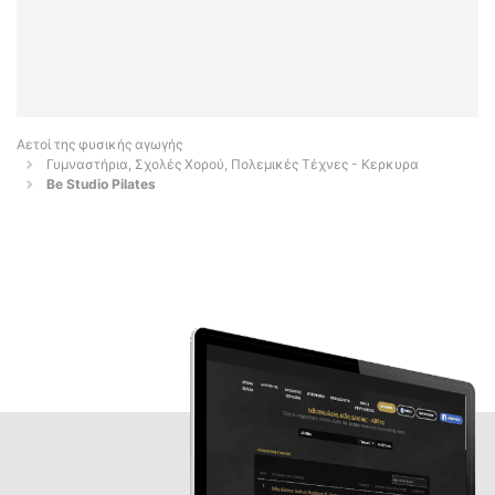
Αετοί της φυσικής αγωγής
Γυμναστήρια, Σχολές Χορού, Πολεμικές Τέχνες - Κερκυρα
Be Studio Pilates