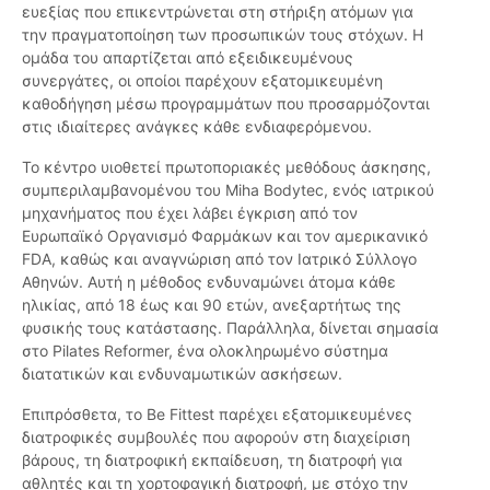
ευεξίας που επικεντρώνεται στη στήριξη ατόμων για
την πραγματοποίηση των προσωπικών τους στόχων. Η
ομάδα του απαρτίζεται από εξειδικευμένους
συνεργάτες, οι οποίοι παρέχουν εξατομικευμένη
καθοδήγηση μέσω προγραμμάτων που προσαρμόζονται
στις ιδιαίτερες ανάγκες κάθε ενδιαφερόμενου.
Το κέντρο υιοθετεί πρωτοποριακές μεθόδους άσκησης,
συμπεριλαμβανομένου του Miha Bodytec, ενός ιατρικού
μηχανήματος που έχει λάβει έγκριση από τον
Ευρωπαϊκό Οργανισμό Φαρμάκων και τον αμερικανικό
FDA, καθώς και αναγνώριση από τον Ιατρικό Σύλλογο
Αθηνών. Αυτή η μέθοδος ενδυναμώνει άτομα κάθε
ηλικίας, από 18 έως και 90 ετών, ανεξαρτήτως της
φυσικής τους κατάστασης. Παράλληλα, δίνεται σημασία
στο Pilates Reformer, ένα ολοκληρωμένο σύστημα
διατατικών και ενδυναμωτικών ασκήσεων.
Επιπρόσθετα, το Be Fittest παρέχει εξατομικευμένες
διατροφικές συμβουλές που αφορούν στη διαχείριση
βάρους, τη διατροφική εκπαίδευση, τη διατροφή για
αθλητές και τη χορτοφαγική διατροφή, με στόχο την