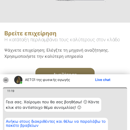
Βρείτε επιχείρηση
Η κατάταξη περιλαμβάνει τους καλύτερους στον κλάδο
Ψάχνετε επιχείρηση; Ελέγξτε τη μηχανή αναζήτησης.
Χρησιμοποιήστε την καλύτερη υπηρεσία
Αναζήτηση
ΑΕΤΟΊ της φυσικής αγωγής
Live chat
11:19
Γεια σας. Χαίρομαι που θα σας βοηθήσω! 🙂 Κάντε
κλικ στο αντίστοιχο θέμα συνομιλίας! 🙂
Διοργανωτής της
Κατάταξη
Επικοινωνία
Ανήκω στους διακριθέντες και θέλω να παραλάβω το
κατάταξης
Διακριθέντες
Επικοινωνία
πακέτο βραβείων
BEAUTIFUL COMPANY
Λίστα όλων
Μονοπρόσωπη ΙΚΕ