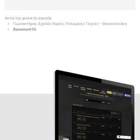
Αετοί της φυσικής αγωγής
Γυμναστήρια, Σχολές Χορού, Πολεμικές Τέχνες - Θεσσαλονίκη
Basement10