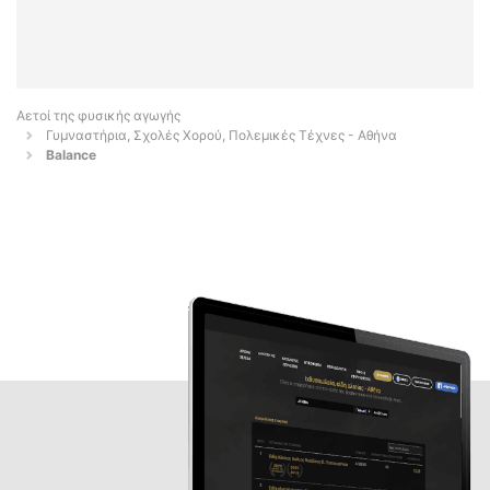
Αετοί της φυσικής αγωγής
Γυμναστήρια, Σχολές Χορού, Πολεμικές Τέχνες - Αθήνα
Balance