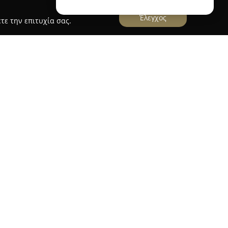
Έλεγχος
τε την επιτυχία σας.
ται στους Αμπελόκηπους της Αθήνας και
μναστήριο και αθλητικό κέντρο, εστιάζοντας
γής και της ευεξίας. Στις εγκαταστάσεις του
 δραστηριοτήτων, που ανταποκρίνεται σε
 ανάγκες των επισκεπτών του.
αι περιλαμβάνουν το Pilates, το οποίο βοηθά
 ευλυγισία, καθώς και εξατομικευμένες
ια στοχευμένη καθοδήγηση. Το κέντρο παρέχει
g και TRX, με στόχο τη συνολική βελτίωση της