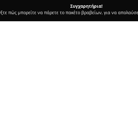
Συγχαρητήρια!
γξτε πώς μπορείτε να πάρετε το πακέτο βραβείων, για να απολαύσε
 Χορού, Πολεμικές Τέχνες - Αθήνα
Athens Fighting Club
Σχετικά με την εταιρεία:
Το
Athens Fighting Club
βρίσκε
λειτουργεί ως ένα σύγχρονο γυ
στην ανάπτυξη της φυσικής αγω
προσφέρεται πλούσια ποικιλία
διαφορετικά ενδιαφέροντα και
Τα προγράμματα που διατίθεντ
στη μυϊκή ενδυνάμωση και την
υπηρεσίες Personal Trainer γ
επίσης μαθήματα Cross Trainin