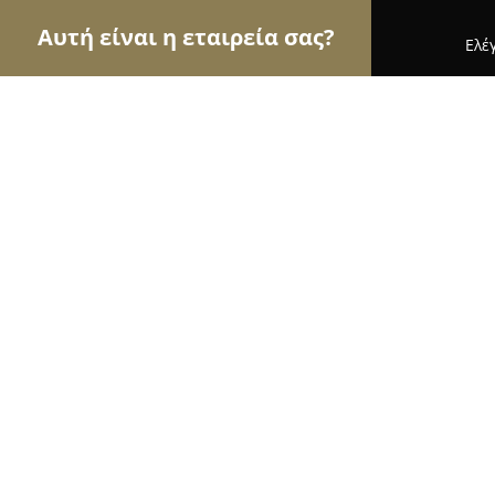
Αυτή είναι η εταιρεία σας?
Ελέ
Αετοί της φυσικής αγωγής
Γυμναστήρια, Σχολές
Athens Fighting Club
9.2
(45)
Αθήνα, Μιχαήλ Χατζηκωνσταντή 39
Εμφάνιση αριθμού τηλεφώνου