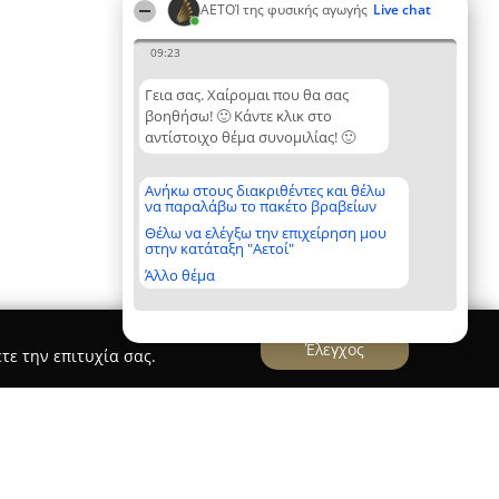
ΑΕΤΟΊ της φυσικής αγωγής
Live chat
09:23
Γεια σας. Χαίρομαι που θα σας
βοηθήσω! 🙂 Κάντε κλικ στο
αντίστοιχο θέμα συνομιλίας! 🙂
Ανήκω στους διακριθέντες και θέλω
να παραλάβω το πακέτο βραβείων
Θέλω να ελέγξω την επιχείρηση μου
στην κατάταξη "Αετοί"
Άλλο θέμα
Έλεγχος
τε την επιτυχία σας.