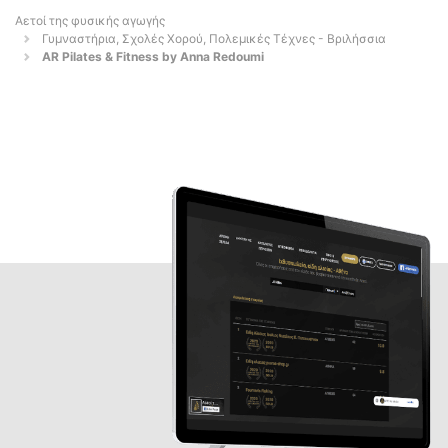
Αετοί της φυσικής αγωγής
Γυμναστήρια, Σχολές Χορού, Πολεμικές Τέχνες - Βριλήσσια
AR Pilates & Fitness by Anna Redoumi