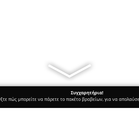
Συγχαρητήρια!
γξτε πώς μπορείτε να πάρετε το πακέτο βραβείων, για να απολαύσε
 Χορού, Πολεμικές Τέχνες - Ευοσμο
Amazon Fitness CLUB