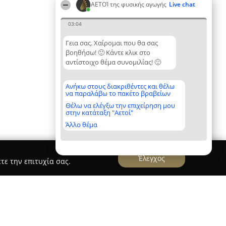
ΑΕΤΟΊ της φυσικής αγωγής
Live chat
03:04
Γεια σας. Χαίρομαι που θα σας
βοηθήσω! 🙂 Κάντε κλικ στο
αντίστοιχο θέμα συνομιλίας! 🙂
Ανήκω στους διακριθέντες και θέλω
να παραλάβω το πακέτο βραβείων
Θέλω να ελέγξω την επιχείρηση μου
στην κατάταξη "Αετοί"
Άλλο θέμα
Έλεγχος
τε την επιτυχία σας.