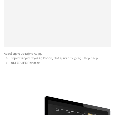
Αετοί της φυσικής αγωγής
Γυμναστήρια, Σχολές Χορού, Πολεμικές Τέχνες - Περιστέρι
ALTERLIFE Peristeri