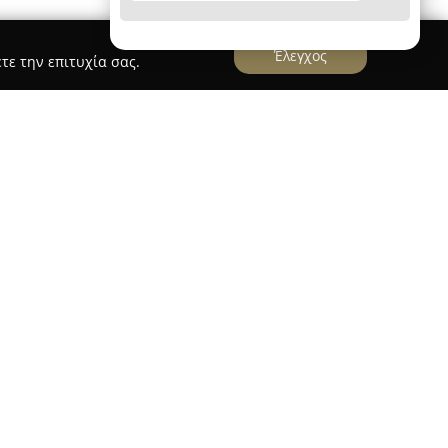
Έλεγχος
τε την επιτυχία σας.
 Nea Smyrni
Smyrni
λειτουργεί ως ένα μοντέρνο κέντρο
μεγαλύτερο δίκτυο fitness σε Ελλάδα και Κύπρο.
ν παροχή υπηρεσιών fitness υψηλής ποιότητας
ποίες συχνά πραγματοποιούνται σε μικρές ομάδες
υση. Τα μέλη έχουν τη δυνατότητα να
ογράμματα που ενθαρρύνουν την βελτίωση και
στόχων, δημιουργώντας μία νέα οπτική στην