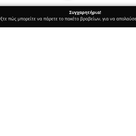
Συγχαρητήρια!
γξτε πώς μπορείτε να πάρετε το πακέτο βραβείων, για να απολαύσε
 Χορού, Πολεμικές Τέχνες - Νέα Σμύρνη
ALTERLIFE Boutique -
Σχετικά με την εταιρεία:
Το
ALTERLIFE Boutique - Nea 
φυσικής αγωγής κι ανήκει στο 
Η φιλοσοφία του εστιάζει στη
και προστιθέμενης αξίας, οι ο
Δείτε περισσότερα >>
και με έμφαση στην εξατομίκε
ακολουθήσουν προπονητικά πρ
την επίτευξη των προσωπικών 
καθημερινότητα τους.