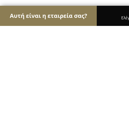
Αυτή είναι η εταιρεία σας?
Ελέ
Αετοί της φυσικής αγωγής
Γυμναστήρια, Σχολές
ALTERLIFE Boutique - Nea Smyrni
9.2
(713)
Νέα Σμύρνη, Νέα Σμύρνη
Εμφάνιση αριθμού τηλεφώνου