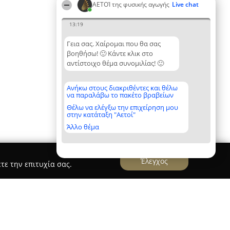
ΑΕΤΟΊ της φυσικής αγωγής
Live chat
13:19
Γεια σας. Χαίρομαι που θα σας
βοηθήσω! 🙂 Κάντε κλικ στο
αντίστοιχο θέμα συνομιλίας! 🙂
Ανήκω στους διακριθέντες και θέλω
να παραλάβω το πακέτο βραβείων
Θέλω να ελέγξω την επιχείρηση μου
στην κατάταξη "Αετοί"
Άλλο θέμα
Έλεγχος
τε την επιτυχία σας.