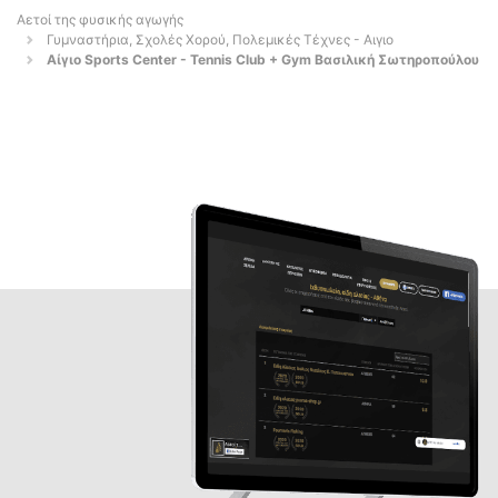
Αετοί της φυσικής αγωγής
Γυμναστήρια, Σχολές Χορού, Πολεμικές Τέχνες - Αιγιο
Αίγιο Sports Center - Tennis Club + Gym Βασιλική Σωτηροπούλου