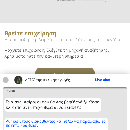
Βρείτε επιχείρηση
Η κατάταξη περιλαμβάνει τους καλύτερους στον κλάδο
Ψάχνετε επιχείρηση; Ελέγξτε τη μηχανή αναζήτησης.
Χρησιμοποιήστε την καλύτερη υπηρεσία
Αναζήτηση
ΑΕΤΟΊ της φυσικής αγωγής
Live chat
12:00
Γεια σας. Χαίρομαι που θα σας βοηθήσω! 🙂 Κάντε
κλικ στο αντίστοιχο θέμα συνομιλίας! 🙂
Διοργανωτής της
Κατάταξη
Επικοινωνία
Ανήκω στους διακριθέντες και θέλω να παραλάβω το
κατάταξης
Διακριθέντες
Επικοινωνία
πακέτο βραβείων
BEAUTIFUL COMPANY
Λίστα όλων
Μονοπρόσωπη ΙΚΕ