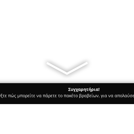
Συγχαρητήρια!
γξτε πώς μπορείτε να πάρετε το πακέτο βραβείων, για να απολαύσε
 Χορού, Πολεμικές Τέχνες - Άγιος Δημήτριος
A.F.Studies