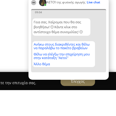
ΑΕΤΟΊ της φυσικής αγωγής
Live chat
09:04
Γεια σας. Χαίρομαι που θα σας
βοηθήσω! 🙂 Κάντε κλικ στο
αντίστοιχο θέμα συνομιλίας! 🙂
Ανήκω στους διακριθέντες και θέλω
να παραλάβω το πακέτο βραβείων
Θέλω να ελέγξω την επιχείρηση μου
στην κατάταξη "Αετοί"
Άλλο θέμα
Έλεγχος
τε την επιτυχία σας.