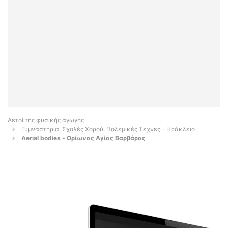
Αετοί της φυσικής αγωγής
Γυμναστήρια, Σχολές Χορού, Πολεμικές Τέχνες - Ηράκλειο
Aerial bodies - Ωρίωνας Αγίας Βαρβάρας