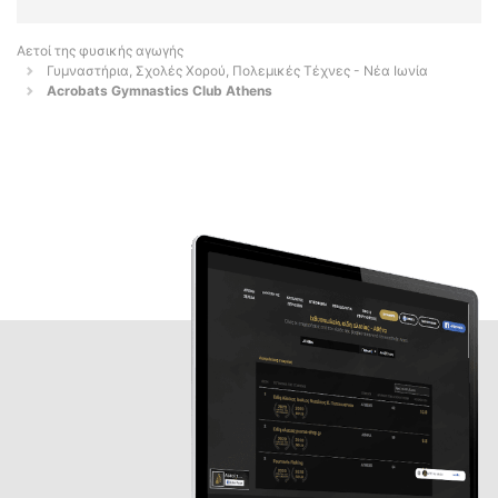
Αετοί της φυσικής αγωγής
Γυμναστήρια, Σχολές Χορού, Πολεμικές Τέχνες - Νέα Ιωνία
Acrobats Gymnastics Club Athens