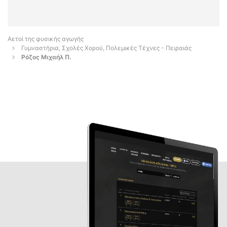
Αετοί της φυσικής αγωγής
Γυμναστήρια, Σχολές Χορού, Πολεμικές Τέχνες - Πειραιάς
Ρόζος Μιχαήλ Π.