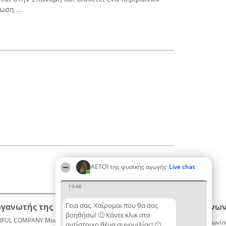
ωση ...
ΑΕΤΟΊ της φυσικής αγωγής
Live chat
19:46
Γεια σας. Χαίρομαι που θα σας
ργανωτής της κατάταξης
Κατάταξη
Επικοινων
βοηθήσω! 🙂 Κάντε κλικ στο
IFUL COMPANY Μονοπρόσωπη ΙΚΕ
Διακριθέντες
Επικοινωνία
αντίστοιχο θέμα συνομιλίας! 🙂