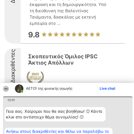
έκφραση και τη δημιουργικότητα. Υπό
τη διεύθυνση της Βαλεντίνας
Τσιάμαντα, δασκάλας με εκτενή
εμπειρία στο ...
9.8
Διακριθέντες
Σκοπευτικός Όμιλος IPSC
Άκτιος Απόλλων
ΑΕΤΟΊ της φυσικής αγωγής
Live chat
9
12:01
Γεια σας. Χαίρομαι που θα σας βοηθήσω! 🙂 Κάντε
Διοργανωτής της
Κατάταξη
Επικοινωνία
κλικ στο αντίστοιχο θέμα συνομιλίας! 🙂
κατάταξης
Διακριθέντες
Επικοινωνία
BEAUTIFUL COMPANY
Λίστα όλων
Μονοπρόσωπη ΙΚΕ
των
ΤΗΛ. ΕΠΙΚΟΙΝΩΝΙΑΣ:
Ανήκω στους διακριθέντες και θέλω να παραλάβω το
διακριθέντων